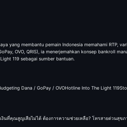
rabaya yang membantu pemain Indonesia memahami RTP, vari
, GoPay, OVO, QRIS), ia menerjemahkan konsep bankroll man
 Light 119 sebagai sumber bantuan.
Budgeting Dana / GoPay / OVO
Hotline Into The Light 119
Sto
นเงินที่คุณสูญเสียไม่ได้ ต้องการความช่วยเหลือ? โทรสายด่วนสุข