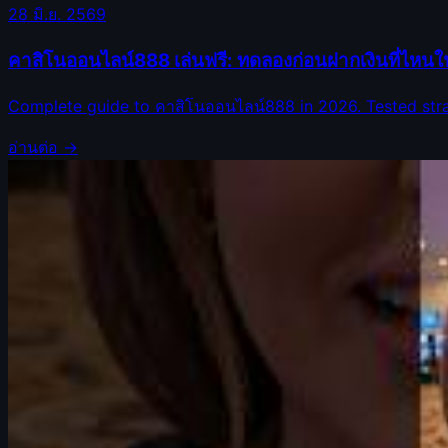
28 มิ.ย. 2569
คาสิโนออนไลน์888 เล่นฟรี: ทดลองก่อนฝากเงินที่ไหน
Complete guide to คาสิโนออนไลน์888 in 2026. Tested strat
อ่านต่อ →