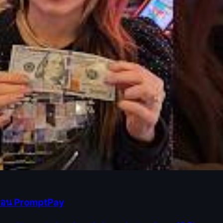
วถอน PromptPay