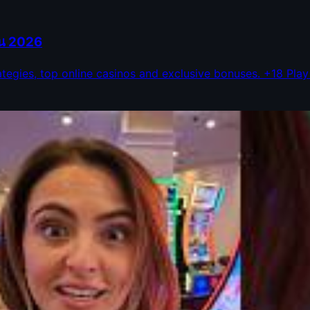
ใน 2026
egies, top online casinos and exclusive bonuses. +18 Play 