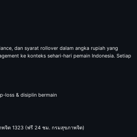
ance, dan syarat rollover dalam angka rupiah yang
agement ke konteks sehari-hari pemain Indonesia. Setiap
p-loss & disiplin bermain
ภาพจิต 1323 (ฟรี 24 ชม. กรมสุขภาพจิต)