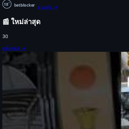
+
18
betblocker
อ่านต่อ →
📰
ใหม่ล่าสุด
30
ดูทั้งหมด →