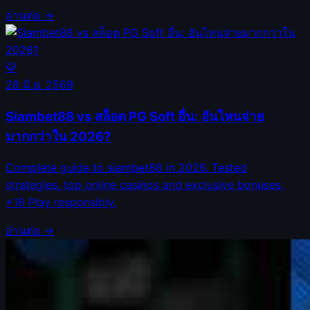
อ่านต่อ →
🐯
28 มิ.ย. 2569
Siambet88 vs สล็อต PG Soft อื่น: อันไหนจ่าย
มากกว่าใน 2026?
Complete guide to siambet88 in 2026. Tested
strategies, top online casinos and exclusive bonuses.
+18 Play responsibly.
อ่านต่อ →