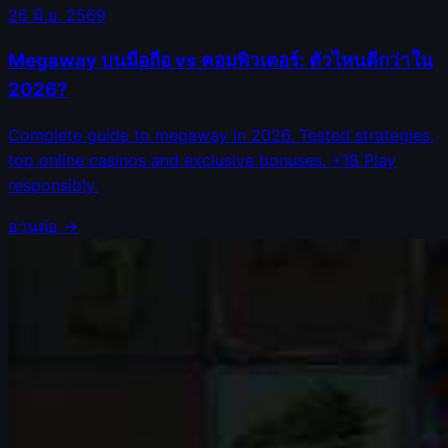
26 มิ.ย. 2569
Megaway บนมือถือ vs คอมพิวเตอร์: ตัวไหนดีกว่าใน
2026?
Complete guide to megaway in 2026. Tested strategies,
top online casinos and exclusive bonuses. +18 Play
responsibly.
อ่านต่อ →