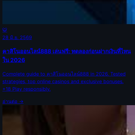
🐯
28 มิ.ย. 2569
คาสิโนออนไลน์888 เล่นฟรี: ทดลองก่อนฝากเงินที่ไหน
ใน 2026
Complete guide to คาสิโนออนไลน์888 in 2026. Tested
strategies, top online casinos and exclusive bonuses.
+18 Play responsibly.
อ่านต่อ →