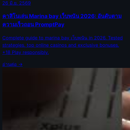
26 มิ.ย. 2569
คาสิโนเล่น Marina bay เว็บพนัน 2026: อันดับตาม
ความเร็วถอน PromptPay
Complete guide to marina bay เว็บพนัน in 2026. Tested
strategies, top online casinos and exclusive bonuses.
+18 Play responsibly.
อ่านต่อ →