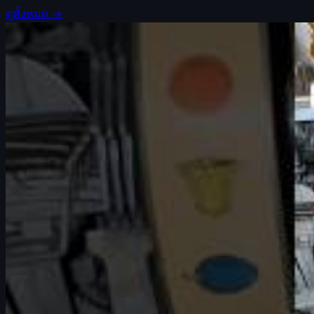
ดูทั้งหมด →