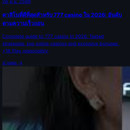
26 มิ.ย. 2569
คาสิโนที่ดีที่สุดสำหรับ 777 casino ใน 2026: อันดับ
ตามความเร็วถอน
Complete guide to 777 casino in 2026. Tested
strategies, top online casinos and exclusive bonuses.
+18 Play responsibly.
อ่านต่อ →