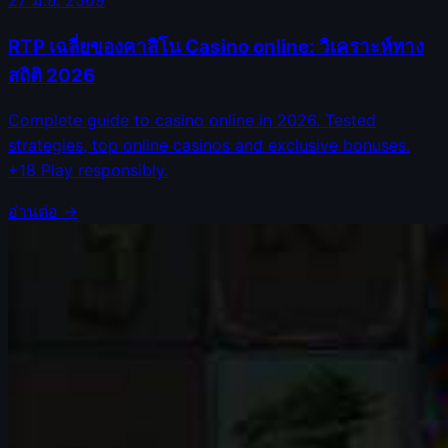
RTP เฉลี่ยของคาสิโน Casino online: วิเคราะห์ทาง
สถิติ 2026
Complete guide to casino online in 2026. Tested
strategies, top online casinos and exclusive bonuses.
+18 Play responsibly.
อ่านต่อ →