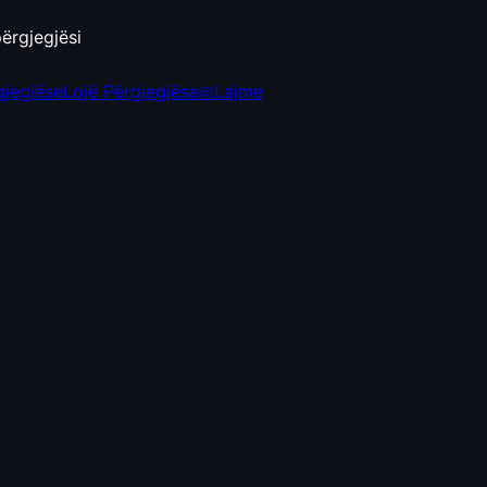
ërgjegjësi
gjegjëse
Lojë Përgjegjëse
◎
Lajme