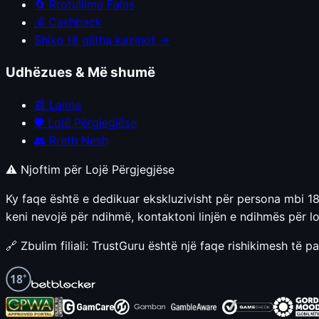
🔄
Rrotullime Falas
💰
Cashback
Shiko të gjitha kazinot →
Udhëzues & Më shumë
📰
Lajme
🛡️
Lojë Përgjegjëse
👥
Rreth Nesh
⚠️ Njoftim për Lojë Përgjegjëse
Ky faqe është e dedikuar ekskluzivisht për persona mbi 18
keni nevojë për ndihmë, kontaktoni linjën e ndihmës për l
🔗 Zbulim filiali: TrustGuru është një faqe rishikimesh të 
+
18