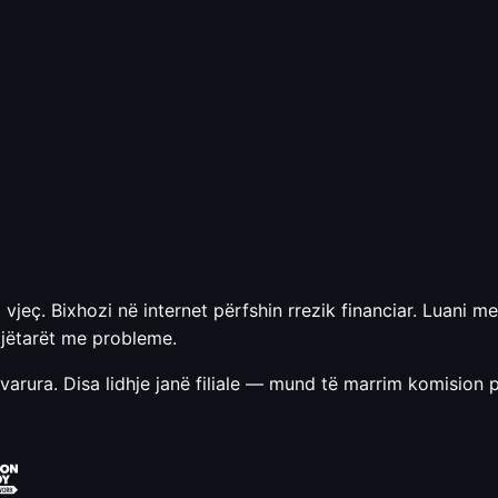
 vjeç. Bixhozi në internet përfshin rrezik financiar. Luan
ojëtarët me probleme.
pavarura. Disa lidhje janë filiale — mund të marrim komision 