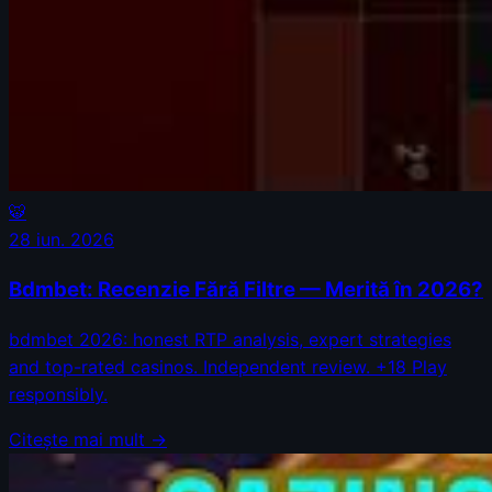
🐯
28 iun. 2026
Bdmbet: Recenzie Fără Filtre — Merită în 2026?
bdmbet 2026: honest RTP analysis, expert strategies
and top-rated casinos. Independent review. +18 Play
responsibly.
Citește mai mult →