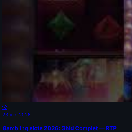
🐯
28 iun. 2026
Gambling slots 2026: Ghid Complet — RTP