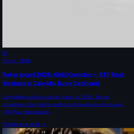
🐯
27 iun. 2026
Poker jocuri 2026: Ghid Complet — RTP Real,
Strategii și Cele Mai Bune Cazinouri
Complete guide to poker jocuri in 2026. Tested
strategies, top online casinos and exclusive bonuses.
+18 Play responsibly.
Citește mai mult →