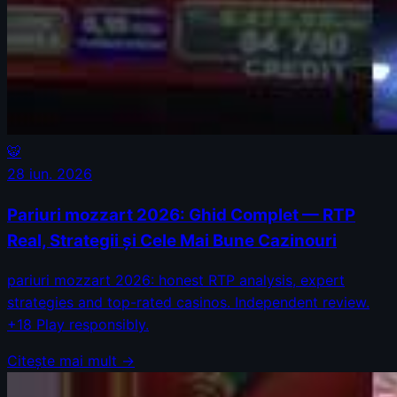
🐯
28 iun. 2026
Pariuri mozzart 2026: Ghid Complet — RTP
Real, Strategii și Cele Mai Bune Cazinouri
pariuri mozzart 2026: honest RTP analysis, expert
strategies and top-rated casinos. Independent review.
+18 Play responsibly.
Citește mai mult →