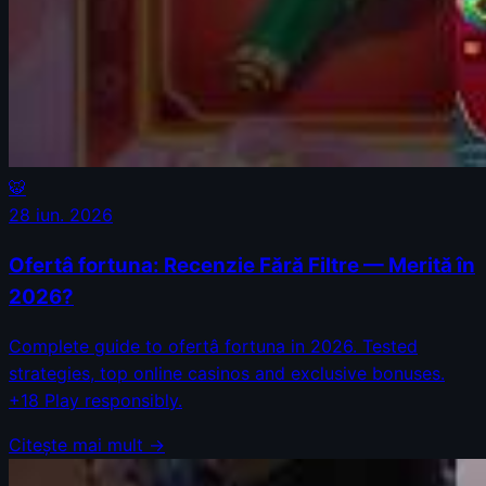
🐯
28 iun. 2026
Ofertâ fortuna: Recenzie Fără Filtre — Merită în
2026?
Complete guide to ofertâ fortuna in 2026. Tested
strategies, top online casinos and exclusive bonuses.
+18 Play responsibly.
Citește mai mult →