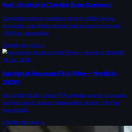
Real, Strategii și Cele Mai Bune Cazinouri
Complete guide to gambling slots in 2026. Tested
strategies, top online casinos and exclusive bonuses.
+18 Play responsibly.
Citește mai mult →
🐯
28 iun. 2026
Egt digital: Recenzie Fără Filtre — Merită în
2026?
egt digital 2026: honest RTP analysis, expert strategies
and top-rated casinos. Independent review. +18 Play
responsibly.
Citește mai mult →