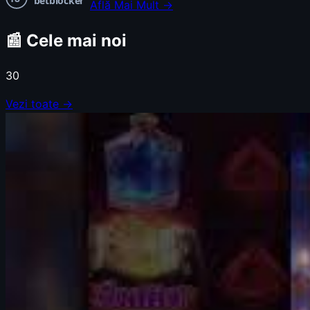
Află Mai Mult →
📰
Cele mai noi
30
Vezi toate →