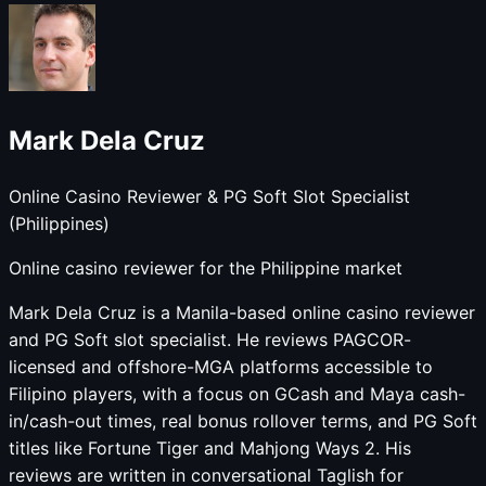
Mark Dela Cruz
Online Casino Reviewer & PG Soft Slot Specialist
(Philippines)
Online casino reviewer for the Philippine market
Mark Dela Cruz is a Manila-based online casino reviewer
and PG Soft slot specialist. He reviews PAGCOR-
licensed and offshore-MGA platforms accessible to
Filipino players, with a focus on GCash and Maya cash-
in/cash-out times, real bonus rollover terms, and PG Soft
titles like Fortune Tiger and Mahjong Ways 2. His
reviews are written in conversational Taglish for