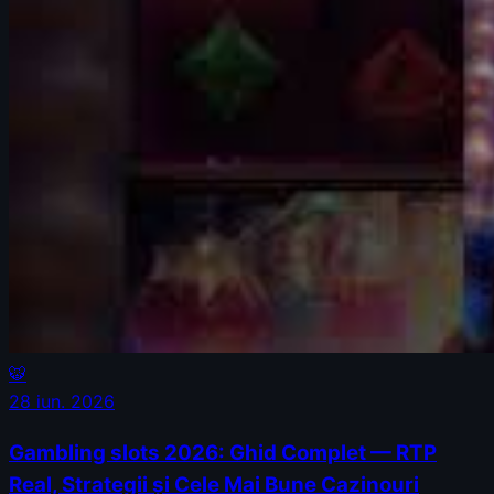
🐯
28 iun. 2026
Gambling slots 2026: Ghid Complet — RTP
Real, Strategii și Cele Mai Bune Cazinouri