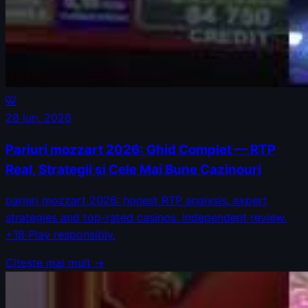
🐯
28 iun. 2026
Pariuri mozzart 2026: Ghid Complet — RTP
Real, Strategii și Cele Mai Bune Cazinouri
pariuri mozzart 2026: honest RTP analysis, expert
strategies and top-rated casinos. Independent review.
+18 Play responsibly.
Citește mai mult →