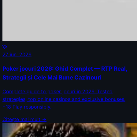
🐯
27 iun. 2026
Poker jocuri 2026: Ghid Complet — RTP Real,
Strategii și Cele Mai Bune Cazinouri
Complete guide to poker jocuri in 2026. Tested
strategies, top online casinos and exclusive bonuses.
+18 Play responsibly.
Citește mai mult →