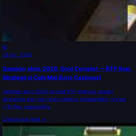
🐯
28 iun. 2026
Gambler slots 2026: Ghid Complet — RTP Real,
Strategii și Cele Mai Bune Cazinouri
gambler slots 2026: honest RTP analysis, expert
strategies and top-rated casinos. Independent review.
+18 Play responsibly.
Citește mai mult →