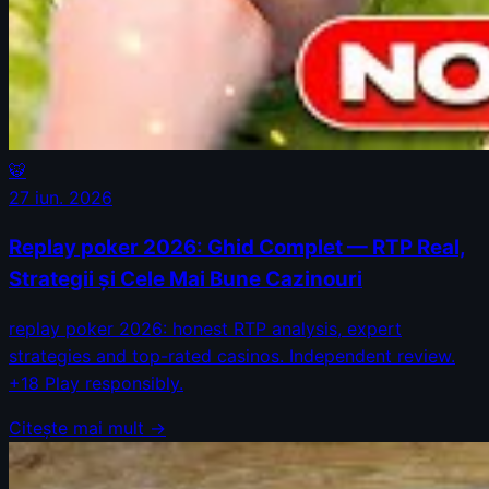
🐯
27 iun. 2026
Replay poker 2026: Ghid Complet — RTP Real,
Strategii și Cele Mai Bune Cazinouri
replay poker 2026: honest RTP analysis, expert
strategies and top-rated casinos. Independent review.
+18 Play responsibly.
Citește mai mult →