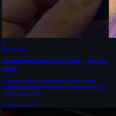
🐯
28 iun. 2026
Jocuri demo: Recenzie Fără Filtre — Merită în
2026?
Complete guide to jocuri demo in 2026. Tested
strategies, top online casinos and exclusive bonuses.
+18 Play responsibly.
Citește mai mult →