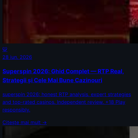
🐯
28 iun. 2026
Superspin 2026: Ghid Complet — RTP Real,
Strategii și Cele Mai Bune Cazinouri
superspin 2026: honest RTP analysis, expert strategies
and top-rated casinos. Independent review. +18 Play
responsibly.
Citește mai mult →