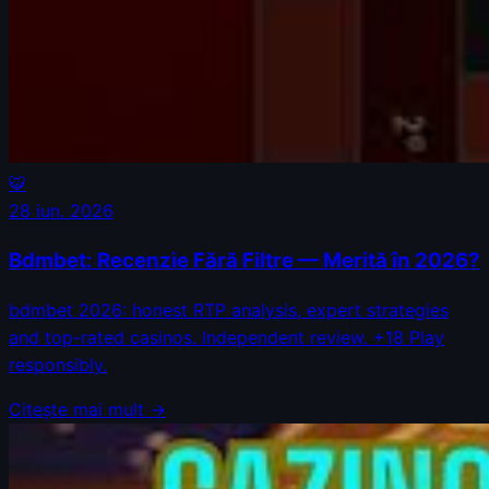
🐯
28 iun. 2026
Bdmbet: Recenzie Fără Filtre — Merită în 2026?
bdmbet 2026: honest RTP analysis, expert strategies
and top-rated casinos. Independent review. +18 Play
responsibly.
Citește mai mult →