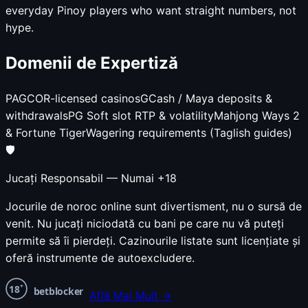
everyday Pinoy players who want straight numbers, not
hype.
Domenii de Expertiză
PAGCOR-licensed casinos
GCash / Maya deposits &
withdrawals
PG Soft slot RTP & volatility
Mahjong Ways 2
& Fortune Tiger
Wagering requirements (Taglish guides)
🛡️
Jucați Responsabil — Numai +18
Jocurile de noroc online sunt divertisment, nu o sursă de
venit. Nu jucați niciodată cu bani pe care nu vă puteți
permite să îi pierdeți. Cazinourile listate sunt licențiate și
oferă instrumente de autoexcludere.
+
18
betblocker
Află Mai Mult →