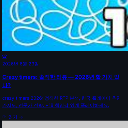
🐯
2026년 6월 23일
Crazy timers: 솔직한 리뷰 — 2026년 할 가치 있
나?
crazy timers 2026: 정직한 RTP 분석, 한국 플레이어 추천
카지노, 전문가 전략. +18 책임감 있게 플레이하세요.
더 읽기 →