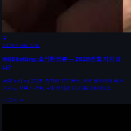
🐯
2026년 6월 22일
W88 betting: 솔직한 리뷰 — 2026년 할 가치 있
나?
w88 betting 2026: 정직한 RTP 분석, 한국 플레이어 추천
카지노, 전문가 전략. +18 책임감 있게 플레이하세요.
더 읽기 →