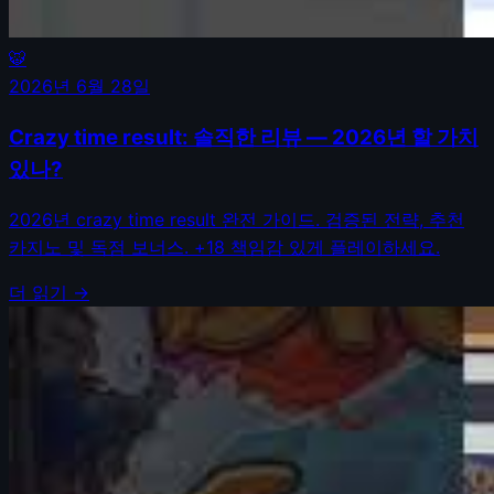
🐯
2026년 6월 28일
Crazy time result: 솔직한 리뷰 — 2026년 할 가치
있나?
2026년 crazy time result 완전 가이드. 검증된 전략, 추천
카지노 및 독점 보너스. +18 책임감 있게 플레이하세요.
더 읽기 →