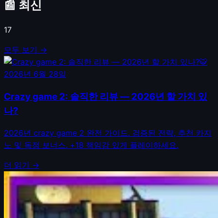
📰
최신
17
모두 보기 →
🐯
2026년 6월 28일
Crazy game 2: 솔직한 리뷰 — 2026년 할 가치 있
나?
2026년 crazy game 2 완전 가이드. 검증된 전략, 추천 카지
노 및 독점 보너스. +18 책임감 있게 플레이하세요.
더 읽기 →