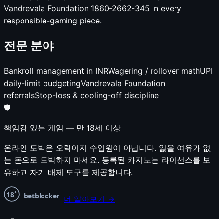
Vandrevala Foundation 1860-2662-345 in every
responsible-gaming piece.
전문 분야
Bankroll management in INR
Wagering / rollover math
UPI
daily-limit budgeting
Vandrevala Foundation
referrals
Stop-loss & cooling-off discipline
🛡️
책임감 있는 게임 — 만 18세 이상
온라인 도박은 오락이지 수입원이 아닙니다. 잃을 여유가 없
는 돈으로 도박하지 마세요. 등록된 카지노는 라이선스를 보
유하고 자기 배제 도구를 제공합니다.
+
18
betblocker
더 알아보기 →