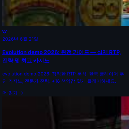
🐯
2026년 6월 21일
Evolution demo 2026: 완전 가이드 — 실제 RTP,
전략 및 최고 카지노
evolution demo 2026: 정직한 RTP 분석, 한국 플레이어 추
천 카지노, 전문가 전략. +18 책임감 있게 플레이하세요.
더 읽기 →