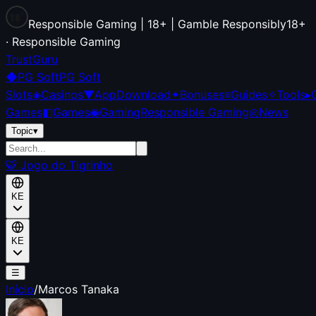
+
18
Responsible Gaming | 18+ | Gamble Responsibly
18+
· Responsible Gaming
Trust
Guru
◆
PG Soft
PG Soft
Slots
◈
Casinos
▼
App
Download
✦
Bonuses
≡
Guides
✧
Tools
▸
Games
◧
Games
◉
Gaming
Responsible Gaming
◎
News
Topic
▾
🐯 Jogo do Tigrinho
KE
KE
☰
Início
/
Marcos Tanaka