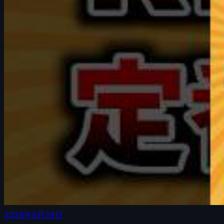
2026年6月28日