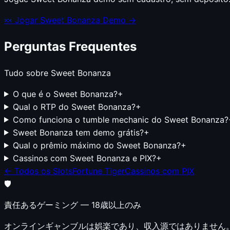
🍬 Jogar Sweet Bonanza Demo →
Perguntas Frequentes
Tudo sobre Sweet Bonanza
O que é o Sweet Bonanza?
+
Qual o RTP do Sweet Bonanza?
+
Como funciona o tumble mechanic do Sweet Bonanza?
Sweet Bonanza tem demo grátis?
+
Qual o prêmio máximo do Sweet Bonanza?
+
Cassinos com Sweet Bonanza e PIX?
+
← Todos os Slots
Fortune Tiger
Cassinos com PIX
🛡️
責任あるゲーミング — 18歳以上のみ
オンラインギャンブルは娯楽であり、収入源ではありません