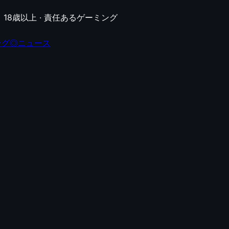
。
18歳以上 · 責任あるゲーミング
ング
◎
ニュース