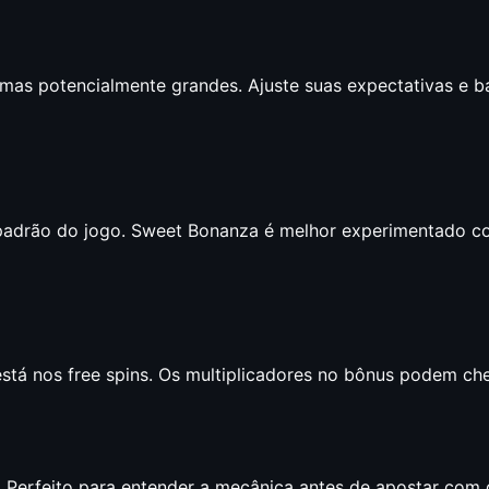
mas potencialmente grandes. Ajuste suas expectativas e b
adrão do jogo. Sweet Bonanza é melhor experimentado co
tá nos free spins. Os multiplicadores no bônus podem che
erfeito para entender a mecânica antes de apostar com di