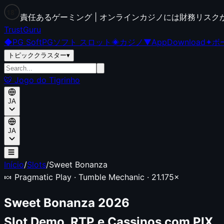
+
18
責任あるゲーミング | オンラインカジノには財務リス
Trust
Guru
◆
PG Soft
PGソフト スロット
◈
カジノ
▼
App
Download
✦
ボ
トピッククラスター
▾
🐯 Jogo do Tigrinho
JA
JA
☰
Início
/
Slots
/
Sweet Bonanza
🍬 Pragmatic Play · Tumble Mechanic · 21.175×
Sweet Bonanza 2026
Slot Demo, RTP e Cassinos com PIX