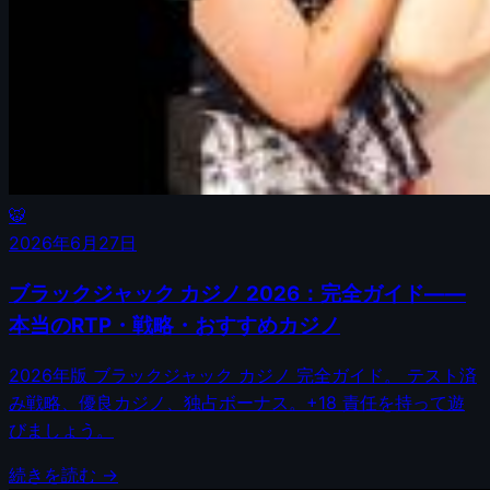
🐯
2026年6月27日
ブラックジャック カジノ 2026：完全ガイド——
本当のRTP・戦略・おすすめカジノ
2026年版 ブラックジャック カジノ 完全ガイド。 テスト済
み戦略、優良カジノ、独占ボーナス。+18 責任を持って遊
びましょう。
続きを読む →