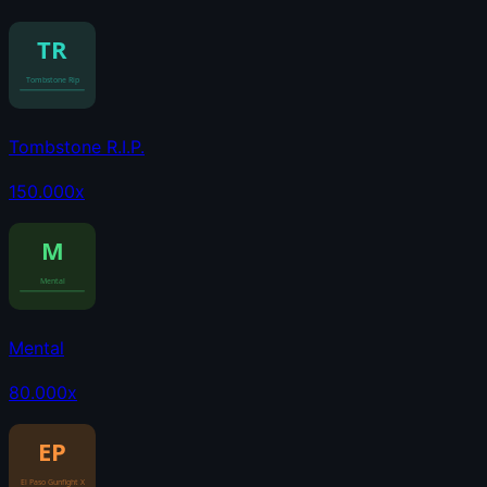
Tombstone R.I.P.
150.000x
Mental
80.000x