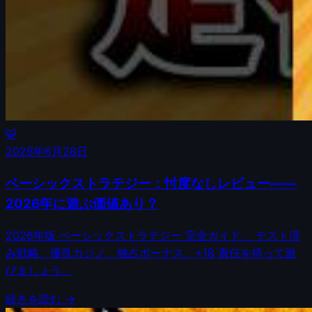
🐯
2026年6月28日
ベーシックストラテジー：忖度なしレビュー——
2026年に遊ぶ価値あり？
2026年版 ベーシックストラテジー 完全ガイド。 テスト済
み戦略、優良カジノ、独占ボーナス。+18 責任を持って遊
びましょう。
続きを読む →