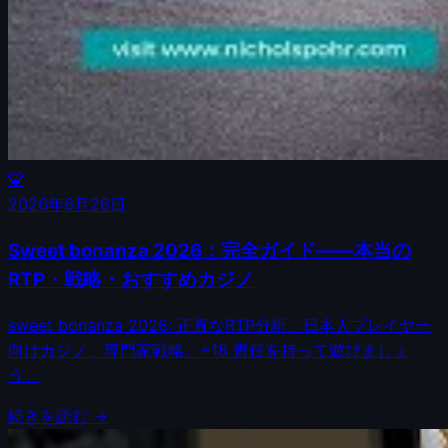
🐯
2026年6月26日
Sweet bonanza 2026：完全ガイド——本当の
RTP・戦略・おすすめカジノ
sweet bonanza 2026: 正直なRTP分析、日本人プレイヤー
向けカジノ、専門家戦略。+18 責任を持って遊びましょ
う。
続きを読む →