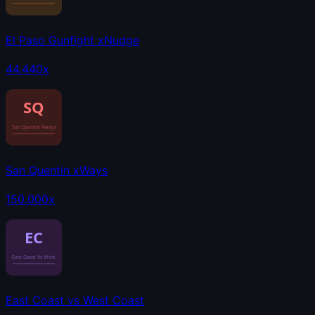
El Paso Gunfight xNudge
44.440x
San Quentin xWays
150.000x
East Coast vs West Coast