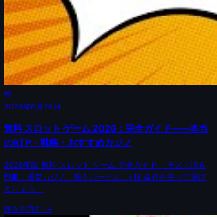
🐯
2026年6月28日
無料 スロット ゲーム 2026：完全ガイド——本当
のRTP・戦略・おすすめカジノ
2026年版 無料 スロット ゲーム 完全ガイド。 テスト済み
戦略、優良カジノ、独占ボーナス。+18 責任を持って遊び
ましょう。
続きを読む →