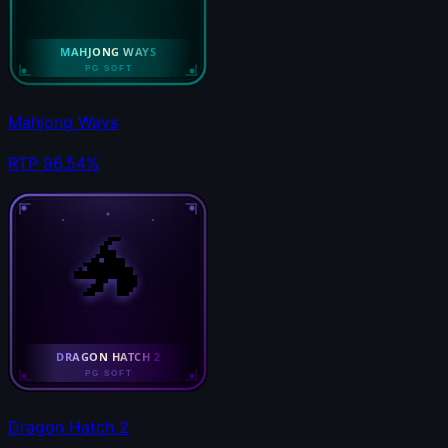
Mahjong Ways
RTP
96.54
%
Dragon Hatch 2