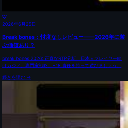
🐯
2026年6月25日
Break bones：忖度なしレビュー——2026年に遊
ぶ価値あり？
break bones 2026: 正直なRTP分析、日本人プレイヤー向
けカジノ、専門家戦略。+18 責任を持って遊びましょう。
続きを読む →