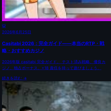
🐯
2026年6月25日
Casitabi 2026：完全ガイド——本当のRTP・戦
略・おすすめカジノ
2026年版 casitabi 完全ガイド。 テスト済み戦略、優良カ
ジノ、独占ボーナス。+18 責任を持って遊びましょう。
続きを読む →