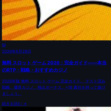
🐯
2026年6月28日
無料 スロット ゲーム 2026：完全ガイド——本当
のRTP・戦略・おすすめカジノ
2026年版 無料 スロット ゲーム 完全ガイド。 テスト済み
戦略、優良カジノ、独占ボーナス。+18 責任を持って遊び
ましょう。
続きを読む →