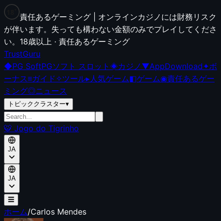
+
18
責任あるゲーミング | オンラインカジノには財務リスク
が伴います。失っても構わない金額のみでプレイしてくださ
い。
18歳以上 · 責任あるゲーミング
Trust
Guru
◆
PG Soft
PGソフト スロット
◈
カジノ
▼
App
Download
✦
ボ
ーナス
≡
ガイド
✧
ツール
▸
人気ゲーム
◧
ゲーム
◉
責任あるゲー
ミング
◎
ニュース
トピッククラスター
▾
🐯 Jogo do Tigrinho
JA
JA
☰
ホーム
/
Carlos Mendes