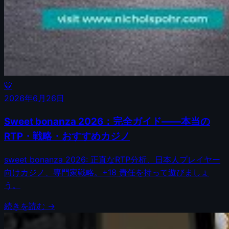
🐯
2026年6月26日
Sweet bonanza 2026：完全ガイド——本当の
RTP・戦略・おすすめカジノ
sweet bonanza 2026: 正直なRTP分析、日本人プレイヤー
向けカジノ、専門家戦略。+18 責任を持って遊びましょ
う。
続きを読む →