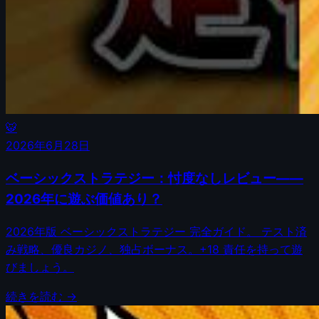
🐯
2026年6月28日
ベーシックストラテジー：忖度なしレビュー——
2026年に遊ぶ価値あり？
2026年版 ベーシックストラテジー 完全ガイド。 テスト済
み戦略、優良カジノ、独占ボーナス。+18 責任を持って遊
びましょう。
続きを読む →