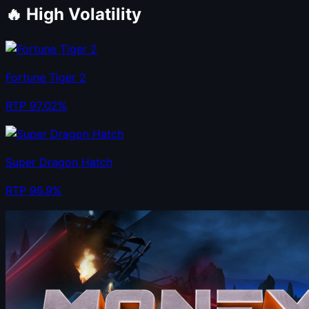
🔥
High Volatility
Fortune Tiger 2
RTP
97.02
%
Super Dragon Hatch
RTP
96.9
%