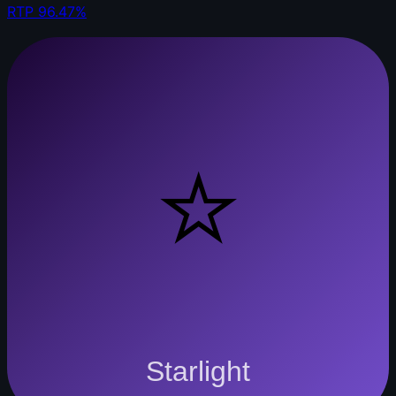
RTP
96.47
%