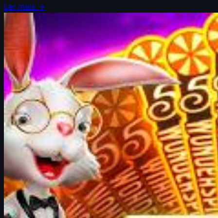
Ler mais →