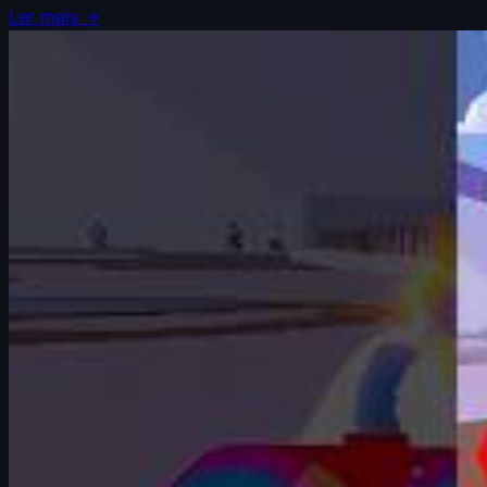
Ler mais →