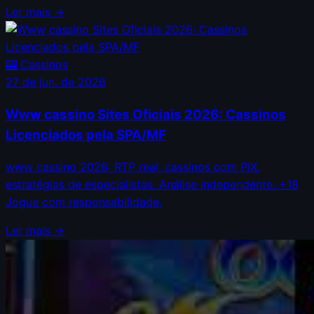
Ler mais →
🎰
Cassinos
27 de jun. de 2026
Www cassino Sites Oficiais 2026: Cassinos
Licenciados pela SPA/MF
www cassino 2026: RTP real, cassinos com PIX,
estratégias de especialistas. Análise independente. +18
Jogue com responsabilidade.
Ler mais →