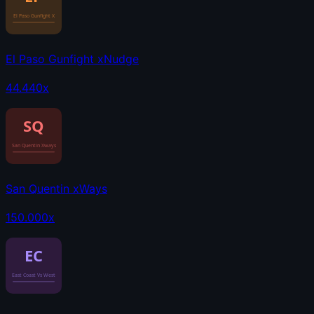
El Paso Gunfight xNudge
44.440x
San Quentin xWays
150.000x