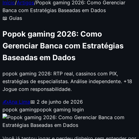
Início
/
Artigos
/
Popok gaming 2026: Como Gerenciar
Banca com Estratégias Baseadas em Dados
📖 Guias
Popok gaming 2026: Como
Gerenciar Banca com Estratégias
Baseadas em Dados
popok gaming 2026: RTP real, cassinos com PIX,
estratégias de especialistas. Análise independente. +18
Jogue com responsabilidade.
✍️
Ana Lima
📅
2 de junho de 2026
popok gaming
popok gaming login
Você já tentou jogar e perdeu dinheiro sem entender por