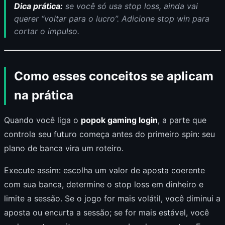
Dica prática:
se você só usa stop loss, ainda vai
querer “voltar para o lucro”. Adicione stop win para
cortar o impulso.
Como esses conceitos se aplicam
na prática
Quando você liga o
popok gaming login
, a parte que
controla seu futuro começa antes do primeiro spin: seu
plano de banca vira um roteiro.
Execute assim: escolha um valor de aposta coerente
com sua banca, determine o stop loss em dinheiro e
limite a sessão. Se o jogo for mais volátil, você diminui a
aposta ou encurta a sessão; se for mais estável, você