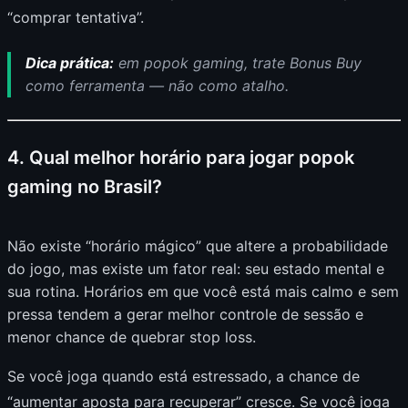
“comprar tentativa”.
Dica prática:
em popok gaming, trate Bonus Buy
como ferramenta — não como atalho.
4. Qual melhor horário para jogar popok
gaming no Brasil?
Não existe “horário mágico” que altere a probabilidade
do jogo, mas existe um fator real: seu estado mental e
sua rotina. Horários em que você está mais calmo e sem
pressa tendem a gerar melhor controle de sessão e
menor chance de quebrar stop loss.
Se você joga quando está estressado, a chance de
“aumentar aposta para recuperar” cresce. Se você joga