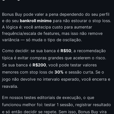
Bonus Buy pode valer a pena dependendo do seu perfil
e do seu
bankroll mínimo
para não estourar o stop loss.
A lógica é: você antecipa custo para aumentar
frequência/escala de features, mas isso não remove
variância — só muda o tipo de oscilação.
Como decidir: se sua banca é
R$50
, a recomendação
típica é evitar compras grandes que acelerem o risco.
Se sua banca é
R$200
, você pode testar valores
menores com stop loss de
30%
e sessão curta. Se o
jogo não devolve no intervalo esperado, você encerra e
reavalia.
Em nossos testes editoriais de execução, o que
funcionou melhor foi: testar 1 sessão, registrar resultado
e só então decidir se repete. Sem isso, Bonus Buy vira