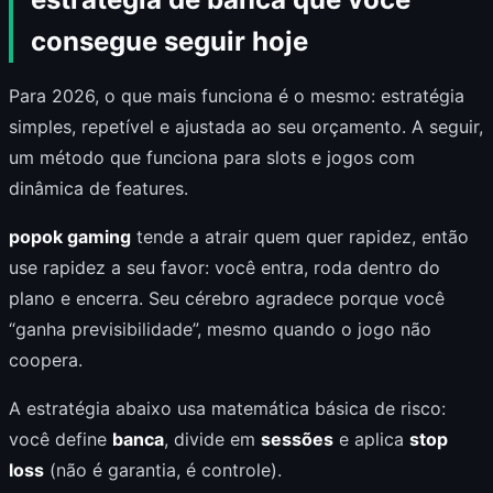
consegue seguir hoje
Para 2026, o que mais funciona é o mesmo: estratégia
simples, repetível e ajustada ao seu orçamento. A seguir,
um método que funciona para slots e jogos com
dinâmica de features.
popok gaming
tende a atrair quem quer rapidez, então
use rapidez a seu favor: você entra, roda dentro do
plano e encerra. Seu cérebro agradece porque você
“ganha previsibilidade”, mesmo quando o jogo não
coopera.
A estratégia abaixo usa matemática básica de risco:
você define
banca
, divide em
sessões
e aplica
stop
loss
(não é garantia, é controle).