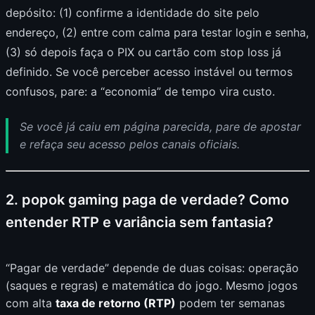
depósito: (1) confirme a identidade do site pelo
endereço, (2) entre com calma para testar login e senha,
(3) só depois faça o PIX ou cartão com stop loss já
definido. Se você perceber acesso instável ou termos
confusos, pare: a “economia” de tempo vira custo.
Se você já caiu em página parecida, pare de apostar
e refaça seu acesso pelos canais oficiais.
2. popok gaming paga de verdade? Como
entender RTP e variância sem fantasia?
“Pagar de verdade” depende de duas coisas: operação
(saques e regras) e matemática do jogo. Mesmo jogos
com alta
taxa de retorno (RTP)
podem ter semanas