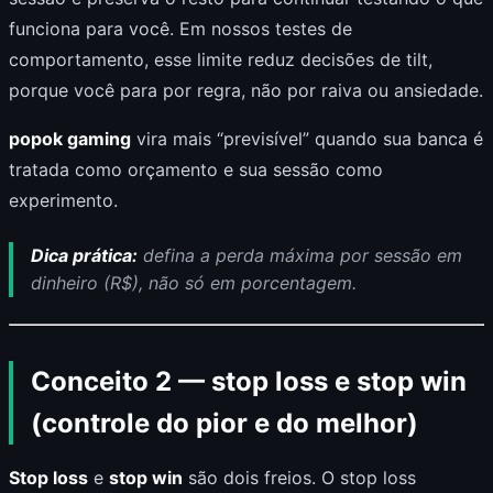
funciona para você. Em nossos testes de
comportamento, esse limite reduz decisões de tilt,
porque você para por regra, não por raiva ou ansiedade.
popok gaming
vira mais “previsível” quando sua banca é
tratada como orçamento e sua sessão como
experimento.
Dica prática:
defina a perda máxima por sessão em
dinheiro (R$), não só em porcentagem.
Conceito 2 — stop loss e stop win
(controle do pior e do melhor)
Stop loss
e
stop win
são dois freios. O stop loss